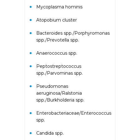
Желатин коровий с74, Латекс
Mycoplasma hominis
k82, Хлоргексидин с8)
Atopobium cluster
Аллергокомплекс при астме/
рините взрослые IgE
Bacteroides spp./Porphyromonas
(ImmunoCAP) (основные
spp./Prevotella spp.
ингаляционные аллергены:
кошка, собака, клещ d1,
Anaerococcus spp.
тимофеевка, береза, полынь;
дополнительные
ингаляционные: курица, тополь)
Peptostreptococcus
spp./Parvominas spp.
Аллергокомплекс при астме/
Pseudomonas
рините дети IgE (ImmunoCAP)
(основные ингаляционные
aeruginosa/Ralstonia
аллергены: кошка, собака, клещ
spp./Burkholderia spp.
d1, тимофеевка, береза, полынь;
основные пищевые: яичный
Enterobacteriaceae/Enterococcus
белок, молоко; дополнительные
spp.
пищевые: арахис)
Candida spp.
Аллергокомплекс при экземе 2