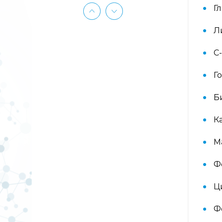
аллергокомпонент, g213 rPhl p1,
Г
rPhl p5b, Тимофеевка луговая,
аллергокомпонент, g214 rPhl p7,
Л
rPhl p12)
С
Аллергокомплекс «Прогноз
эффективности АСИТ: Сорные
Г
травы» IgE (ImmunoCAP)
(аллергокомпоненты: Амброзия
w230 nAmb a1, Полынь, w231 nArt
Б
v1 и w233 nArt v3, Тимофеевка
луговая, g214 rPhl p7, rPhl p12)
К
М
Аллергокомплекс перед
вакцинацией IgE (ImmunoCap)
(Дрожжи пекарские f45, Яйцо f245,
Ф
Триптаза)
Ц
Аллергокомплекс
предоперационный IgE
Ф
(ImmunoCap) (Триптаза, Желатин