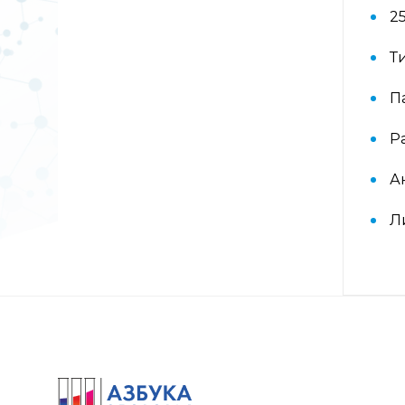
коровий с74, Латекс k82,
2
Хлоргексидин с8)
Т
Аллергокомплекс при астме/
рините взрослые IgE
П
(ImmunoCAP) (основные
ингаляционные аллергены: кошка,
Р
собака, клещ d1, тимофеевка,
береза, полынь; дополнительные
ингаляционные: курица, тополь)
А
Л
Аллергокомплекс при астме/
рините дети IgE (ImmunoCAP)
(основные ингаляционные
аллергены: кошка, собака, клещ d1,
тимофеевка, береза, полынь;
основные пищевые: яичный белок,
молоко; дополнительные пищевые:
арахис)
Аллергокомплекс при экземе 2 IgE