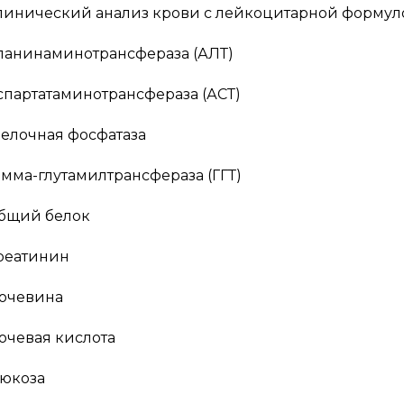
линический анализ крови с лейкоцитарной формулой
ланинаминотрансфераза (АЛТ)
спартатаминотрансфераза (АСТ)
елочная фосфатаза
амма-глутамилтрансфераза (ГГТ)
бщий белок
реатинин
очевина
очевая кислота
люкоза