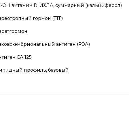
5-OH витамин D, ИХЛА, суммарный (кальциферол)
иреотропный гормон (ТТГ)
аратгормон
аково-эмбриональный антиген (РЭА)
нтиген СА 125
ипидный профиль, базовый