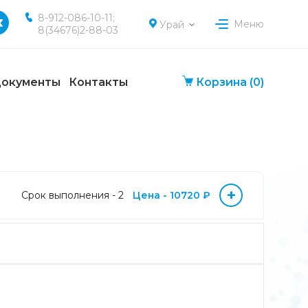
8-912-086-10-11;
Меню
Урай
8(34676)2-88-03
окументы
Контакты
Корзина
(0)
+
Срок выполнения - 2
Цена - 10720 ₽