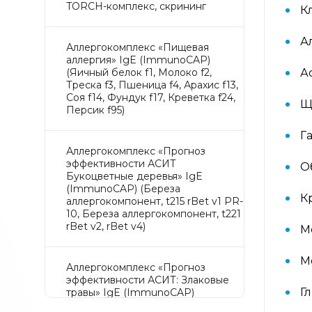
TORCH-комплекс, скрининг
К
А
Аллергокомплекс «Пищевая
аллергия» IgE (ImmunoCAP)
(Яичный белок f1, Молоко f2,
А
Треска f3, Пшеница f4, Арахис f13,
Соя f14, Фундук f17, Креветка f24,
Щ
Персик f95)
Г
Аллергокомплекс «Прогноз
эффективности АСИТ
О
Букоцветные деревья» IgE
(ImmunoCAP) (Береза
К
аллергокомпонент, t215 rBet v1 PR-
10, Береза аллергокомпонент, t221
rBet v2, rBet v4)
М
М
Аллергокомплекс «Прогноз
эффективности АСИТ: Злаковые
Г
травы» IgE (ImmunoCAP)
(Тимофеевка луговая