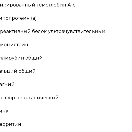
ликированный гемоглобин А1с
ипопротеин (а)
-реактивный белок ультрачувствительный
омоцистеин
илирубин общий
альций общий
агний
осфор неорганический
инк
ерритин