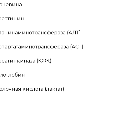
очевина
реатинин
ланинаминотрансфераза (АЛТ)
спартатаминотрансфераза (АСТ)
реатинкиназа (КФК)
иоглобин
олочная кислота (лактат)