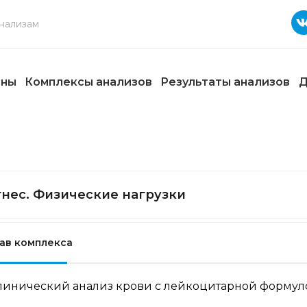
ены
Комплексы анализов
Результаты анализов
Д
нес. Физические нагрузки
ав комплекса
линический анализ крови с лейкоцитарной формуло