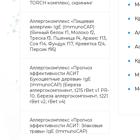
TORCH-комплекс, скрининг
М
К
Аллергокомплекс «Пищевая
аллергия» IgE (ImmunoCAP)
(Яичный белок f1, Молоко f2,
А
Треска f3, Пшеница f4, Арахис f13,
Соя f14, Фундук f17, Креветка f24,
А
Персик f95)
К
Аллергокомплекс «Прогноз
эффективности АСИТ
М
Букоцветные деревья» IgE
(ImmunoCAP) (Береза
М
аллергокомпонент, t215 rBet v1 PR-
10, Береза аллергокомпонент, t221
rBet v2, rBet v4)
Аллергокомплекс «Прогноз
эффективности АСИТ: Злаковые
травы» IgE (ImmunoCAP)
(Тимофеевка луговая