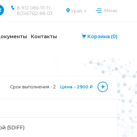
8-912-086-10-11;
Меню
Урай
8(34676)2-88-03
окументы
Контакты
Корзина
(0)
+
Срок выполнения - 2
Цена - 2900 ₽
й (5DIFF)