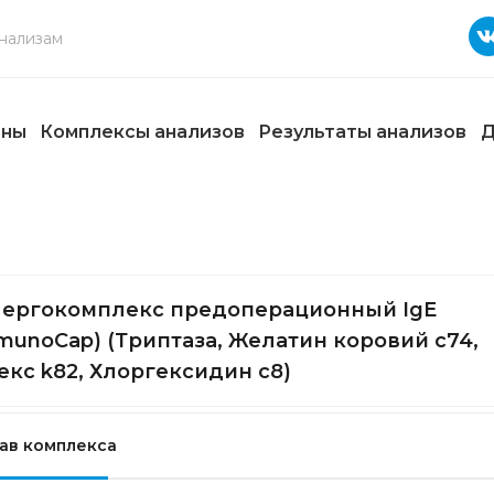
ены
Комплексы анализов
Результаты анализов
Д
ергокомплекс предоперационный IgE
munoCap) (Триптаза, Желатин коровий с74,
екс k82, Хлоргексидин с8)
ав комплекса