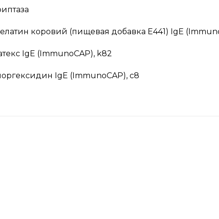
риптаза
елатин коровий (пищевая добавка Е441) IgE (Immuno
атекс IgE (ImmunoCAP), k82
лоргексидин IgE (ImmunoCAP), c8