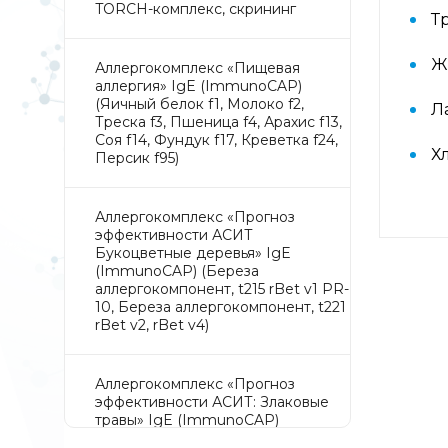
TORCH-комплекс, скрининг
Т
Ж
Аллергокомплекс «Пищевая
аллергия» IgE (ImmunoCAP)
(Яичный белок f1, Молоко f2,
Л
Треска f3, Пшеница f4, Арахис f13,
Соя f14, Фундук f17, Креветка f24,
Х
Персик f95)
Аллергокомплекс «Прогноз
эффективности АСИТ
Букоцветные деревья» IgE
(ImmunoCAP) (Береза
аллергокомпонент, t215 rBet v1 PR-
10, Береза аллергокомпонент, t221
rBet v2, rBet v4)
Аллергокомплекс «Прогноз
эффективности АСИТ: Злаковые
травы» IgE (ImmunoCAP)
(Тимофеевка луговая