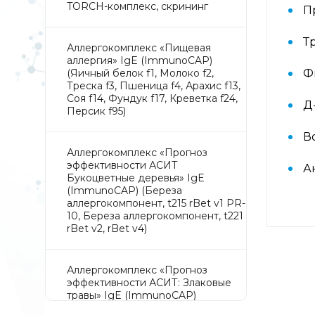
TORCH-комплекс, скрининг
П
Т
Аллергокомплекс «Пищевая
аллергия» IgE (ImmunoCAP)
(Яичный белок f1, Молоко f2,
Ф
Треска f3, Пшеница f4, Арахис f13,
Соя f14, Фундук f17, Креветка f24,
Д
Персик f95)
В
Аллергокомплекс «Прогноз
эффективности АСИТ
А
Букоцветные деревья» IgE
(ImmunoCAP) (Береза
аллергокомпонент, t215 rBet v1 PR-
10, Береза аллергокомпонент, t221
rBet v2, rBet v4)
Аллергокомплекс «Прогноз
эффективности АСИТ: Злаковые
травы» IgE (ImmunoCAP)
(Тимофеевка луговая