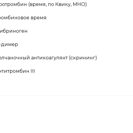
ротромбин (время, по Квику, МНО)
ромбиновое время
ибриноген
-димер
олчаночный антикоагулянт (скрининг)
нтитромбин III