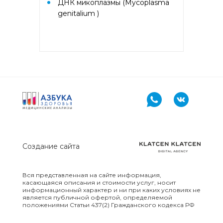
ДНК микоплазмы (Mycoplasma
Желатин коровий с74, Латекс
genitalium )
k82, Хлоргексидин с8)
Аллергокомплекс при астме/
рините взрослые IgE
(ImmunoCAP) (основные
ингаляционные аллергены:
кошка, собака, клещ d1,
тимофеевка, береза, полынь;
дополнительные
ингаляционные: курица, тополь)
Аллергокомплекс при астме/
рините дети IgE (ImmunoCAP)
Создание сайта
(основные ингаляционные
аллергены: кошка, собака, клещ
d1, тимофеевка, береза, полынь;
основные пищевые: яичный
Вся представленная на сайте информация,
касающаяся описания и стоимости услуг, носит
белок, молоко; дополнительные
информационный характер и ни при каких условиях не
пищевые: арахис)
является публичной офертой, определяемой
положениями Статьи 437(2) Гражданского кодекса РФ
Аллергокомплекс при экземе 2