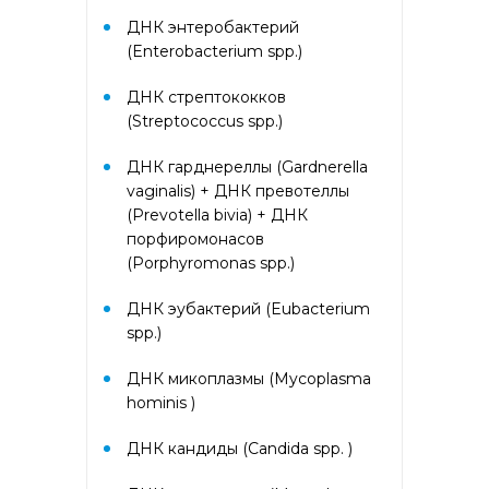
аллергокомпонент, g213 rPhl p1,
ДНК энтеробактерий
rPhl p5b, Тимофеевка луговая,
(Enterobacterium spp.)
аллергокомпонент, g214 rPhl p7,
rPhl p12)
ДНК стрептококков
(Streptococcus spp.)
Аллергокомплекс «Прогноз
эффективности АСИТ: Сорные
ДНК гарднереллы (Gardnerella
травы» IgE (ImmunoCAP)
(аллергокомпоненты: Амброзия
vaginalis) + ДНК превотеллы
w230 nAmb a1, Полынь, w231
(Prevotella bivia) + ДНК
nArt v1 и w233 nArt v3,
порфиромонасов
Тимофеевка луговая, g214 rPhl
(Porphyromonas spp.)
p7, rPhl p12)
ДНК эубактерий (Eubacterium
Аллергокомплекс перед
spp.)
вакцинацией IgE (ImmunoCap)
(Дрожжи пекарские f45, Яйцо
ДНК микоплазмы (Mycoplasma
f245, Триптаза)
hominis )
Аллергокомплекс
ДНК кандиды (Candida spp. )
предоперационный IgE
(ImmunoCap) (Триптаза,