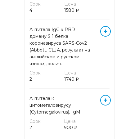
Срок
Цена
4
1580 ₽
КОМПЛЕКСНАЯ ОЦЕНКА
ОКСИДАТИВНОГО СТРЕССА
Антитела IgG к RBD
+
домену S 1 белка
КОМПЛЕКСНЫЙ АНАЛИЗ
КРОВИ НА АМИНОКИСЛОТЫ
коронавируса SARS-Cov2
(Abbott, США, результат на
английском и русском
ЛЕКАРСТВЕННЫЙ
языках), колич.
МОНИТОРИНГ
Срок
Цена
2
1740 ₽
МАРКЕРЫ АУТОИММУННЫХ
ЗАБОЛЕВАНИЙ
Антитела к
+
МИКРОБИОЛОГИЧЕСКИЕ
цитомегаловирусу
ИССЛЕДОВАНИЯ
(Cytomegalovirus), IgM
Срок
Цена
МОЛЕКУЛЯРНАЯ (ДНК/РНК)
2
900 ₽
ДИАГНОСТИКА МЕТОДОМ
ПЦР