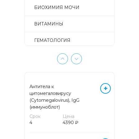
БИОХИМИЯ МОЧИ
ВИТАМИНЫ
ГЕМАТОЛОГИЯ
ГЕМОСТАЗ
ГЕНЕТИЧЕСКИЕ
ИССЛЕДОВАНИЯ
Антитела к
+
цитомегаловирусу
ГИСТОЛОГИЧЕСКИЕ
(Cytomegalovirus), IgG
ИССЛЕДОВАНИЯ
(иммуноблот)
Срок
Цена
ГИСТОЛОГИЧЕСКИЕ
4
4390 ₽
ИССЛЕДОВАНИЯ
ПУНКЦИОННОГО МАТЕРИАЛА