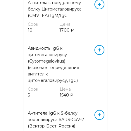
Антитела к предраннему
+
ГОРМОНЫ БИОЛОГИЧЕСКИХ
белку Цитомегаловируса
ЖИДКОСТЕЙ
(CMV IEA) IgM/IgG
Срок
Цена
ГОРМОНЫ КРОВИ
10
1700 ₽
ГОРМОНЫ МОЧИ
Авидность IgG к
+
цитомегаловирусу
ЖИДКОСТНАЯ ЦИТОЛОГИЯ
(Cytomegalovirus)
(включает определение
ЖИРНЫЕ КИСЛОТЫ
антител к
цитомегаловирусу, IgG)
ИЗОСЕРОЛОГИЯ
Срок
Цена
5
1540 ₽
ИММУНОГИСТОХИМИЧЕСКИЕ
ИССЛЕДОВАНИЯ
Антитела IgG к S-белку
+
коронавируса SARS-CоV-2
ИММУНОЛОГИЧЕСКИЕ
(Вектор-Бест, Россия)
ИССЛЕДОВАНИЯ