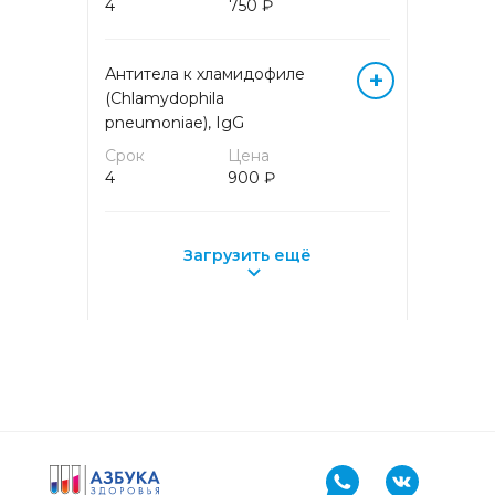
4
750 ₽
СПЕЦИАЛИЗИРОВАННЫЕ
ЛАБОРАТОРНЫЕ
ИССЛЕДОВАНИЯ
Антитела к хламидофиле
+
(Chlamydophila
pneumoniae), IgG
ТЯЖЕЛЫЕ МЕТАЛЛЫ И
МИКРОЭЛЕМЕНТЫ
Срок
Цена
4
900 ₽
УСЛУГИ
Загрузить ещё
ФЕМОФЛОР
ХИМИКО-
ТОКСИКОЛОГИЧЕСКИЕ
ИССЛЕДОВАНИЯ
ХИМИКО-
ТОКСИКОЛОГИЧЕСКИЕИССЛЕДОВАНИЯ