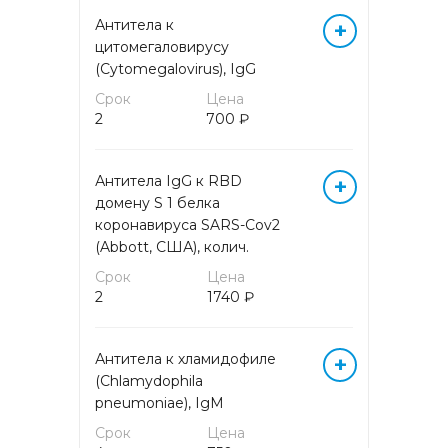
Антитела к
+
МОЛЕКУЛЯРНАЯ (ДНК/РНК)
цитомегаловирусу
ДИАГНОСТИКА МЕТОДОМ
(Cytomegalovirus), IgG
ПЦР (кровь)
Срок
Цена
2
700 ₽
ОБЩЕКЛИНИЧЕСКИЕ
ИССЛЕДОВАНИЯ
Антитела IgG к RBD
+
домену S 1 белка
ОНКОГЕМАТОЛОГИЯ
коронавируса SARS-Cov2
(Abbott, США), колич.
ОНКОМАРКЕРЫ
Срок
Цена
2
1740 ₽
ПРОГРАММЫ
ПРЕНАТАЛЬНОГО СКРИНИНГА
Антитела к хламидофиле
+
(Chlamydophila
СЕРОЛОГИЧЕСКИЕ МАРКЕРЫ
ИНФЕКЦИОННЫХ
pneumoniae), IgM
ЗАБОЛЕВАНИЙ
Срок
Цена