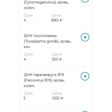
(Cytomegalovirus), кровь,
ГОРМОНЫ БИОЛОГИЧЕСКИХ
колич.
ЖИДКОСТЕЙ
Срок
Цена
4
880 ₽
ГОРМОНЫ КРОВИ
ДНК токсоплазмы
ГОРМОНЫ МОЧИ
+
(Toxoplasma gondii), кровь,
кач.
ЖИДКОСТНАЯ ЦИТОЛОГИЯ
Срок
Цена
4
520 ₽
ЖИРНЫЕ КИСЛОТЫ
ДНК парвовируса B19
+
ИЗОСЕРОЛОГИЯ
(Parvovirus B19), кровь,
колич.
ИММУНОГИСТОХИМИЧЕСКИЕ
Срок
ИССЛЕДОВАНИЯ
Цена
5
1250 ₽
ИММУНОЛОГИЧЕСКИЕ
ИССЛЕДОВАНИЯ