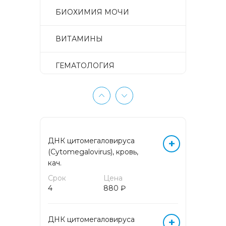
БИОХИМИЯ МОЧИ
ВИТАМИНЫ
ГЕМАТОЛОГИЯ
ГЕМОСТАЗ
ГЕНЕТИЧЕСКИЕ
ИССЛЕДОВАНИЯ
ДНК цитомегаловируса
+
(Cytomegalovirus), кровь,
ГИСТОЛОГИЧЕСКИЕ
кач.
ИССЛЕДОВАНИЯ
Срок
Цена
4
880 ₽
ГИСТОЛОГИЧЕСКИЕ
ИССЛЕДОВАНИЯ
ПУНКЦИОННОГО МАТЕРИАЛА
ДНК цитомегаловируса
+