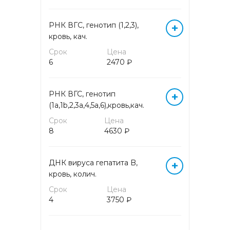
МОЛЕКУЛЯРНАЯ (ДНК/РНК)
РНК ВГC, генотип (1,2,3),
+
ДИАГНОСТИКА МЕТОДОМ
кровь, кач.
ПЦР (кровь)
Срок
Цена
6
2470 ₽
ОБЩЕКЛИНИЧЕСКИЕ
ИССЛЕДОВАНИЯ
РНК ВГС, генотип
+
(1a,1b,2,3a,4,5a,6),кровь,кач.
ОНКОГЕМАТОЛОГИЯ
Срок
Цена
8
4630 ₽
ОНКОМАРКЕРЫ
ПРОГРАММЫ
ДНК вируса гепатита B,
+
ПРЕНАТАЛЬНОГО СКРИНИНГА
кровь, колич.
Срок
Цена
СЕРОЛОГИЧЕСКИЕ МАРКЕРЫ
4
3750 ₽
ИНФЕКЦИОННЫХ
ЗАБОЛЕВАНИЙ