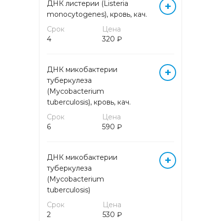
ДНК листерии (Listeria
+
monocytogenes), кровь, кач.
КОМПЛЕКСНАЯ ОЦЕНКА
Срок
Цена
ОКСИДАТИВНОГО СТРЕССА
4
320 ₽
КОМПЛЕКСНЫЙ АНАЛИЗ
КРОВИ НА АМИНОКИСЛОТЫ
ДНК микобактерии
+
туберкулеза
(Mycobacterium
ЛЕКАРСТВЕННЫЙ
tuberculosis), кровь, кач.
МОНИТОРИНГ
Срок
Цена
6
590 ₽
МАРКЕРЫ АУТОИММУННЫХ
ЗАБОЛЕВАНИЙ
ДНК микобактерии
+
МИКРОБИОЛОГИЧЕСКИЕ
туберкулеза
ИССЛЕДОВАНИЯ
(Mycobacterium
tuberculosis)
МОЛЕКУЛЯРНАЯ (ДНК/РНК)
Срок
Цена
ДИАГНОСТИКА МЕТОДОМ
2
530 ₽
ПЦР