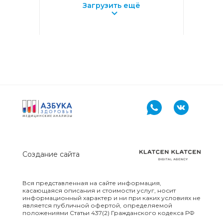
Загрузить ещё
СПЕЦИАЛИЗИРОВАННЫЕ
ЛАБОРАТОРНЫЕ
ИССЛЕДОВАНИЯ
ТЯЖЕЛЫЕ МЕТАЛЛЫ И
МИКРОЭЛЕМЕНТЫ
УСЛУГИ
ФЕМОФЛОР
ХИМИКО-
ТОКСИКОЛОГИЧЕСКИЕ
Создание сайта
ИССЛЕДОВАНИЯ
Вся представленная на сайте информация,
ХИМИКО-
касающаяся описания и стоимости услуг, носит
ТОКСИКОЛОГИЧЕСКИЕИССЛЕДОВАНИЯ
информационный характер и ни при каких условиях не
является публичной офертой, определяемой
положениями Статьи 437(2) Гражданского кодекса РФ